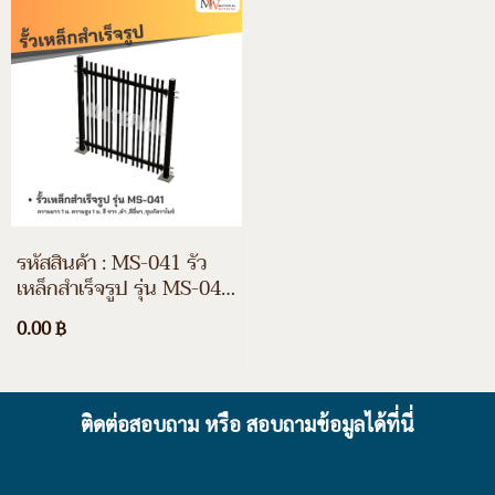
รหัสสินค้า : MS-041 รั้ว
เหล็กสำเร็จรูป รุ่น MS-041
ความยาว 1 ม. ความสูง 1
0.00 ฿
ม. สี ขาว, ดำ, สีอื่นๆ และชุ
บกัลวาไนซ์
ติดต่อสอบถาม หรือ สอบถามข้อมูลได้ที่นี่