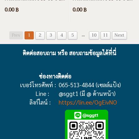
ความยาว 200 ซม. ความสูง
ความยาว 200 ซม. ความสูง
0.00 ฿
0.00 ฿
80 ซม. สีขาว สีดำ สีอื่นๆ
120 ซม. สีขาว สีดำ สีอื่นๆ
และชุบกัลวาไนซ์
และชุบกัลวาไนซ์
…
Prev
1
2
3
4
5
10
11
Next
ติดต่อสอบถาม หรือ สอบถามข้อมูลได้ที่นี่
ช่องทางติดต่อ
เบอร์โทรศัพท์ :
065-513-4844 (เซลล์แป้ง)
Line :
@sggt1 (มี @ ด้านหน้า)
ลิงก์ไลน์ :
https://lin.ee/OgEivNO