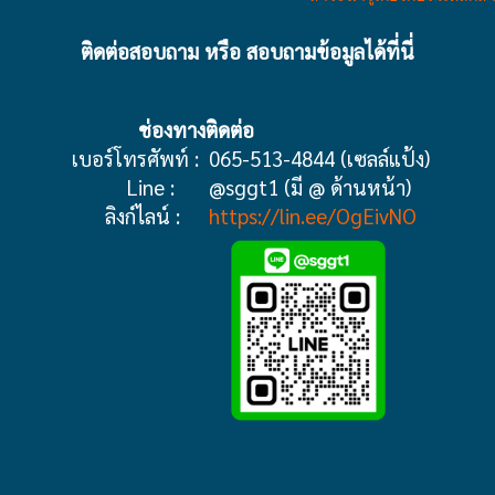
ติดต่อสอบถาม หรือ สอบถามข้อมูลได้ที่นี่
ช่องทางติดต่อ
เบอร์โทรศัพท์ :
065-513-4844 (เซลล์แป้ง)
Line :
@sggt1 (มี @ ด้านหน้า)
ลิงก์ไลน์ :
https://lin.ee/OgEivNO