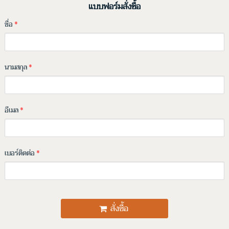
แบบฟอร์มสั่งซื้อ
ชื่อ
*
นามสกุล
*
อีเมล
*
เบอร์ติดต่อ
*
สั่งซื้อ