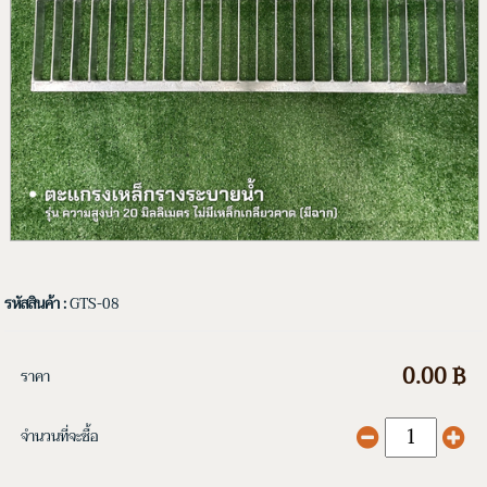
รหัสสินค้า :
GTS-08
0.00 ฿
ราคา
จำนวนที่จะซื้อ