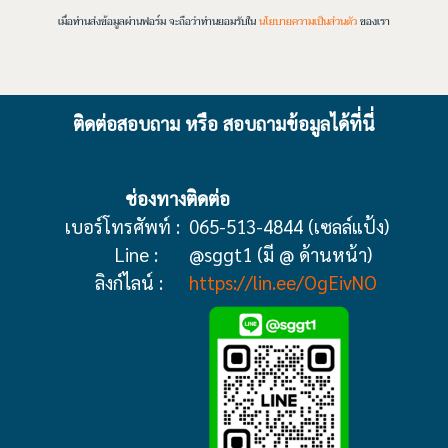
เมื่อท่านส่งข้อมูลผ่านฟอร์ม จะถือว่าท่านยอมรับใน
นโยบายความเป็นส่วนตัว
ของเรา
ติดต่อสอบถาม หรือ สอบถามข้อมูลได้ที่นี่
ช่องทางติดต่อ
เบอร์โทรศัพท์ :
065-513-4844 (เซลล์แป้ง)
Line :
@sggt1 (มี @ ด้านหน้า)
ลิงก์ไลน์ :
https://lin.ee/OgEivNO