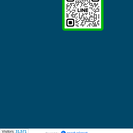
Visitors:
31,571