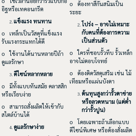
o ใช้เวลาน้อยกว่ารั้วแบบก่อ
o ต้องทาสีกันสนิมเป็น
อิฐหรือเทคอนกรีต
ระยะ
แข็งแรง ทนทาน
โปร่ง – อาจไม่เหมาะ
กับคนที่ต้องการความ
o เหล็กเป็นวัสดุที่แข็งแรง
เป็นส่วนตัว
รับแรงกระแทกได้ดี
o ใครที่ชอบรั้วทึบ รั้วเหล็ก
o ใช้งานได้นานหลายปีถ้า
อาจไม่ตอบโจทย์
ดูแลรักษา
o ต้องติดวัสดุเสริม เช่น ไม้
ดีไซน์หลากหลาย
เทียมหรือแผ่นบังตา
o มีทั้งแบบทันสมัย คลาสสิก
ต้นทุนสูงกว่ารั้วตาข่าย
หรือเรียบง่าย
หรือลวดหนาม (แต่ต่ำ
o สามารถสั่งผลิตให้เข้ากับ
กว่ารั้วปูน)
สไตล์บ้านได้
o โดยเฉพาะถ้าเลือกแบบ
ดูแลรักษาง่าย
ดีไซน์พิเศษ หรือต้องสั่งผลิต