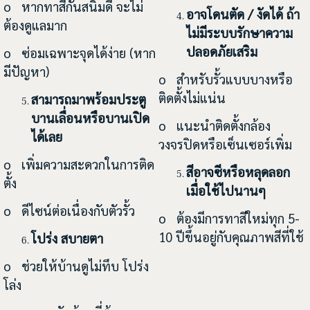
o หากทาสีกันสนิมดี จะไม่
อาจโดนตัด / งัดได้ ถ้า
ต้องดูแลมาก
ไม่มีระบบรักษาความ
ปลอดภัยเสริม
o ซ่อมเฉพาะจุดได้ง่าย (หาก
มีปัญหา)
o สำหรับรั้วแบบบางหรือ
ติดตั้งไม่แน่น
สามารถมาพร้อมประตู
บานเลื่อนหรือบานเปิด
o แนะนำติดตั้งกล้อง
ได้เลย
วงจรปิดหรือเซ็นเซอร์เพิ่ม
o เพิ่มความสะดวกในการติด
สีอาจซีหรือหลุดลอก
ตั้ง
เมื่อใช้ไปนานๆ
o ดีไซน์ต่อเนื่องกับตัวรั้ว
o ต้องมีการทาสีใหม่ทุก 5-
10 ปีขึ้นอยู่กับคุณภาพสีที่ใช้
โปร่ง สบายตา
o ช่วยให้บ้านดูไม่ทึบ โปร่ง
โล่ง