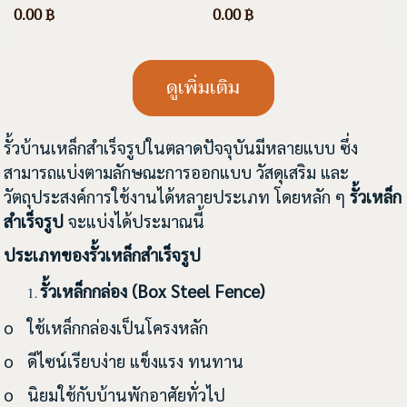
ความยาว 2 ม. ความสูง 2
ความยาว 1.5 ม. ความสูง
0.00 ฿
0.00 ฿
ม. สี ขาว, ดำ, สีอื่นๆ และชุ
1.5 ม. สี ขาว, ดำ, สีอื่นๆ
บกัลวาไนซ์
และชุบกัลวาไนซ์
ดูเพิ่มเติม
รั้วบ้านเหล็กสำเร็จรูปในตลาดปัจจุบันมีหลายแบบ ซึ่ง
สามารถแบ่งตามลักษณะการออกแบบ วัสดุเสริม และ
วัตถุประสงค์การใช้งานได้หลายประเภท โดยหลัก ๆ
รั้วเหล็ก
สำเร็จรูป
จะแบ่งได้ประมาณนี้
ประเภทของรั้วเหล็กสำเร็จรูป
รั้วเหล็กกล่อง (
Box Steel Fence)
o ใช้เหล็กกล่องเป็นโครงหลัก
o ดีไซน์เรียบง่าย แข็งแรง ทนทาน
o นิยมใช้กับบ้านพักอาศัยทั่วไป